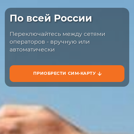
Быстрая доставка
По всей России
Закажите сим-карту с доставкой на
сайте или на маркетплейсах
Переключайтесь между сетями
операторов - вручную или
автоматически
ПРИОБРЕСТИ СИМ-КАРТУ
ЗАКАЗАТЬ НА САЙТЕ