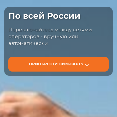
Быстрая доставка
По всей России
Закажите сим-карту с доставкой на
сайте или на маркетплейсах
Переключайтесь между сетями
операторов - вручную или
автоматически
ПРИОБРЕСТИ СИМ-КАРТУ
ЗАКАЗАТЬ НА САЙТЕ