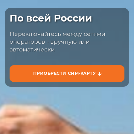
Быстрая доставка
По всей России
Закажите сим-карту с доставкой на
сайте или на маркетплейсах
Переключайтесь между сетями
операторов - вручную или
автоматически
ПРИОБРЕСТИ СИМ-КАРТУ
ЗАКАЗАТЬ НА САЙТЕ