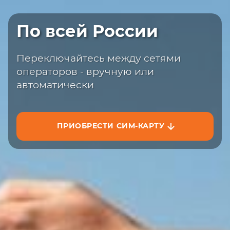
Быстрая доставка
По всей России
Закажите сим-карту с доставкой на
сайте или на маркетплейсах
Переключайтесь между сетями
операторов - вручную или
автоматически
ПРИОБРЕСТИ СИМ-КАРТУ
ЗАКАЗАТЬ НА САЙТЕ