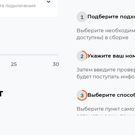
та подключения
Подберите подх
1
Выберите необходимо
доступны) в сборке
Укажите ваш но
2
25
30
Затем введите провер
будет поступать инфо
т
Выберите спосо
3
Выберите пункт само
автоматически, при 
Мотив
Получите и акти
4