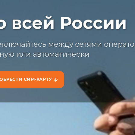
ыстрая достав
о всей России
жите сим-карту с доставкой на сайт
на маркетплейсах
ключайтесь между сетями операто
ную или автоматически
ОБРЕСТИ СИМ-КАРТУ
АЗАТЬ НА САЙТЕ