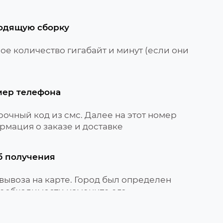
одящую сборку
е количество гигабайт и минут (если они
мер телефона
очный код из смс. Далее на этот номер
рмация о заказе и доставке
б получения
вывоза на карте. Город был определен
необходимости измените его
вируйте сим-карту