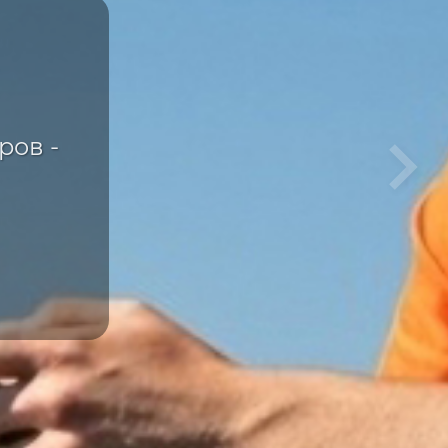
ка
е
ров -