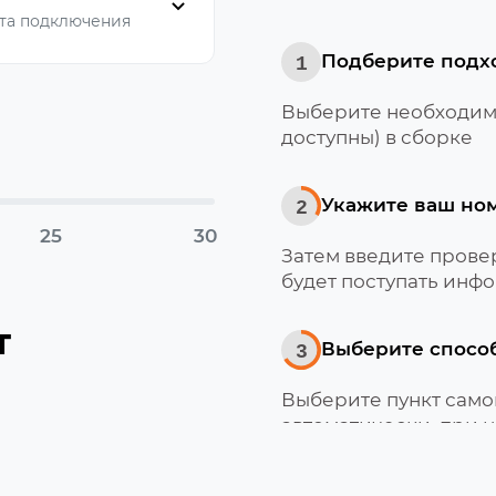
та подключения
Подберите подх
1
Выберите необходимо
доступны) в сборке
Укажите ваш но
2
25
30
Затем введите провер
будет поступать инфо
т
Выберите спосо
3
Выберите пункт само
автоматически, при 
Мотив
Получите и акти
4