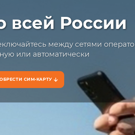
ыстрая достав
о всей России
жите сим-карту с доставкой на сайт
на маркетплейсах
ключайтесь между сетями операто
ную или автоматически
ОБРЕСТИ СИМ-КАРТУ
АЗАТЬ НА САЙТЕ