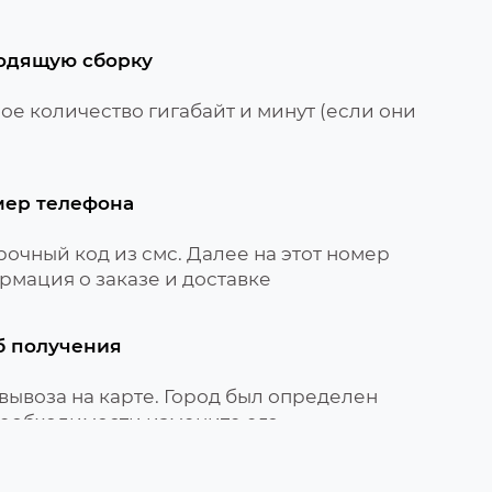
одящую сборку
е количество гигабайт и минут (если они
мер телефона
очный код из смс. Далее на этот номер
рмация о заказе и доставке
б получения
вывоза на карте. Город был определен
необходимости измените его
вируйте сим-карту