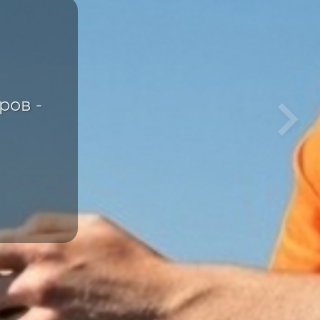
ка
е
ров -