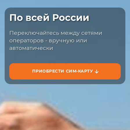
Быстрая доставка
По всей России
Закажите сим-карту с доставкой на
сайте или на маркетплейсах
Переключайтесь между сетями
операторов - вручную или
автоматически
ПРИОБРЕСТИ СИМ-КАРТУ
ЗАКАЗАТЬ НА САЙТЕ