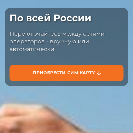
Быстрая доставка
По всей России
Закажите сим-карту с доставкой на
сайте или на маркетплейсах
Переключайтесь между сетями
операторов - вручную или
автоматически
ПРИОБРЕСТИ СИМ-КАРТУ
ЗАКАЗАТЬ НА САЙТЕ