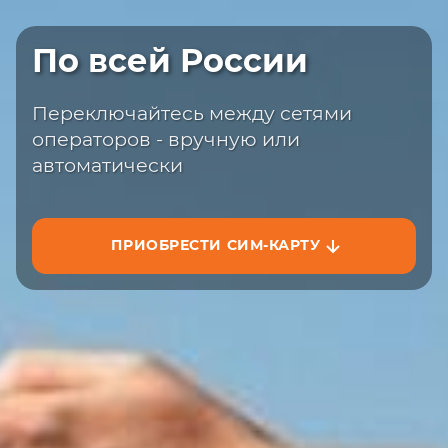
Быстрая доставка
По всей России
Закажите сим-карту с доставкой на
сайте или на маркетплейсах
Переключайтесь между сетями
операторов - вручную или
автоматически
ПРИОБРЕСТИ СИМ-КАРТУ
ЗАКАЗАТЬ НА САЙТЕ