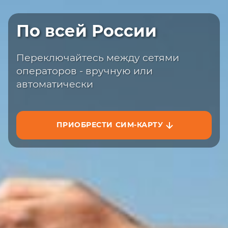
Быстрая доставка
По всей России
Закажите сим-карту с доставкой на
сайте или на маркетплейсах
Переключайтесь между сетями
операторов - вручную или
автоматически
ПРИОБРЕСТИ СИМ-КАРТУ
ЗАКАЗАТЬ НА САЙТЕ