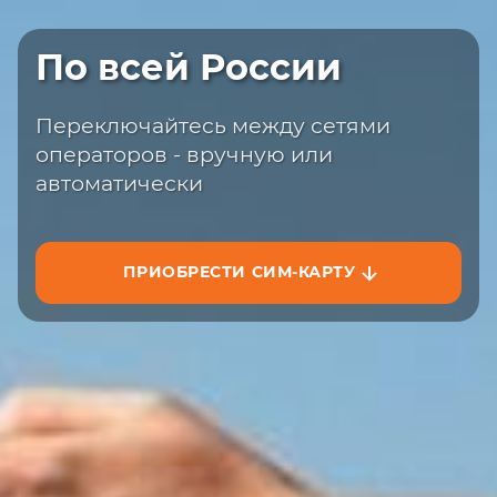
Быстрая доставка
По всей России
Закажите сим-карту с доставкой на
сайте или на маркетплейсах
Переключайтесь между сетями
операторов - вручную или
автоматически
ПРИОБРЕСТИ СИМ-КАРТУ
ЗАКАЗАТЬ НА САЙТЕ