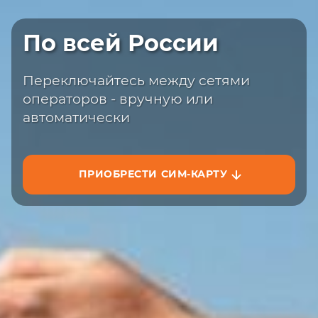
Быстрая доставка
По всей России
Закажите сим-карту с доставкой на
сайте или на маркетплейсах
Переключайтесь между сетями
операторов - вручную или
автоматически
ПРИОБРЕСТИ СИМ-КАРТУ
ЗАКАЗАТЬ НА САЙТЕ