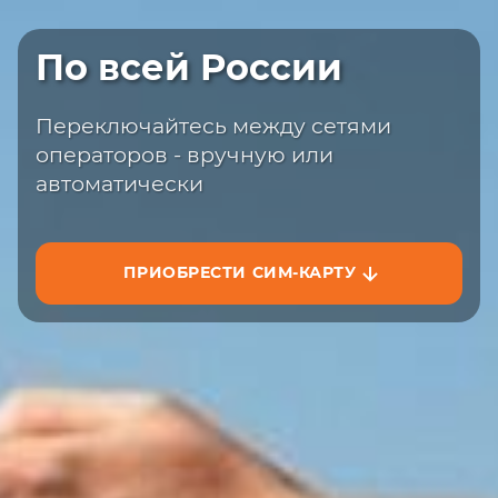
Быстрая доставка
По всей России
Закажите сим-карту с доставкой на
сайте или на маркетплейсах
Переключайтесь между сетями
операторов - вручную или
автоматически
ПРИОБРЕСТИ СИМ-КАРТУ
ЗАКАЗАТЬ НА САЙТЕ