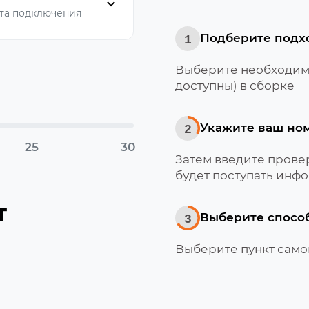
та подключения
Подберите подх
1
Выберите необходимо
доступны) в сборке
Укажите ваш но
2
25
30
Затем введите провер
будет поступать инфо
т
Выберите спосо
3
Выберите пункт само
автоматически, при 
Мотив
Получите и акти
4