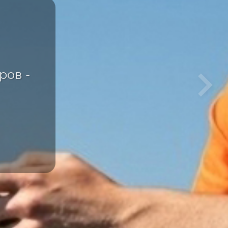
ка
е
ров -