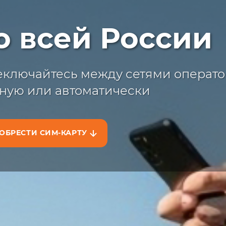
ыстрая достав
о всей России
жите сим-карту с доставкой на сайт
на маркетплейсах
ключайтесь между сетями операто
ную или автоматически
ОБРЕСТИ СИМ-КАРТУ
АЗАТЬ НА САЙТЕ