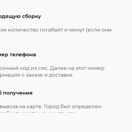
одящую сборку
е количество гигабайт и минут (если они
мер телефона
очный код из смс. Далее на этот номер
рмация о заказе и доставке
б получения
вывоза на карте. Город был определен
необходимости измените его
вируйте сим-карту