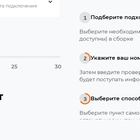
та подключения
Подберите подх
1
Выберите необходимо
доступны) в сборке
Укажите ваш но
2
25
30
Затем введите провер
будет поступать инфо
т
Выберите спосо
3
Выберите пункт само
автоматически, при 
Мотив
Получите и акти
4