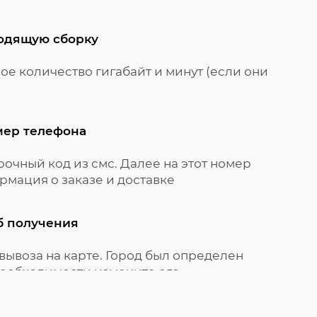
одящую сборку
е количество гигабайт и минут (если они
мер телефона
очный код из смс. Далее на этот номер
рмация о заказе и доставке
б получения
вывоза на карте. Город был определен
необходимости измените его
вируйте сим-карту