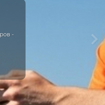
ка
е
ров -