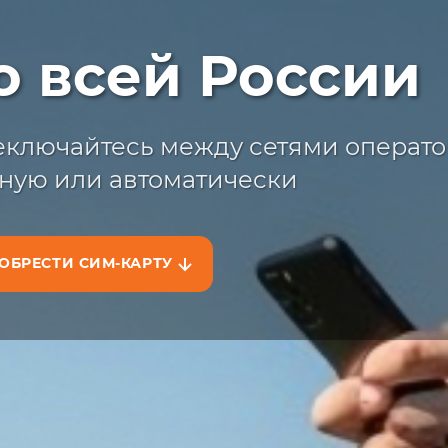
ыстрая достав
о всей России
жите сим-карту с доставкой на сайт
на маркетплейсах
ключайтесь между сетями операто
ную или автоматически
ОБРЕСТИ СИМ-КАРТУ
АЗАТЬ НА САЙТЕ