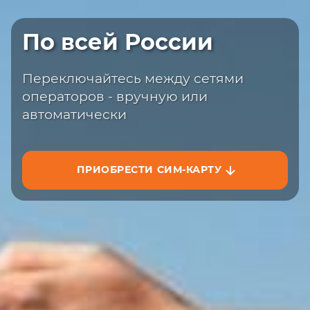
Быстрая доставка
По всей России
Закажите сим-карту с доставкой на
сайте или на маркетплейсах
Переключайтесь между сетями
операторов - вручную или
автоматически
ПРИОБРЕСТИ СИМ-КАРТУ
ЗАКАЗАТЬ НА САЙТЕ