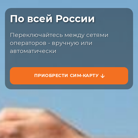
Быстрая доставка
По всей России
Закажите сим-карту с доставкой на
сайте или на маркетплейсах
Переключайтесь между сетями
операторов - вручную или
автоматически
ПРИОБРЕСТИ СИМ-КАРТУ
ЗАКАЗАТЬ НА САЙТЕ