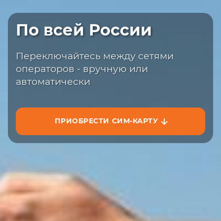
Быстрая доставка
По всей России
Закажите сим-карту с доставкой на
сайте или на маркетплейсах
Переключайтесь между сетями
операторов - вручную или
автоматически
ПРИОБРЕСТИ СИМ-КАРТУ
ЗАКАЗАТЬ НА САЙТЕ