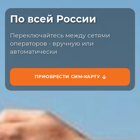
Быстрая доставка
По всей России
Закажите сим-карту с доставкой на
сайте или на маркетплейсах
Переключайтесь между сетями
операторов - вручную или
автоматически
ПРИОБРЕСТИ СИМ-КАРТУ
ЗАКАЗАТЬ НА САЙТЕ