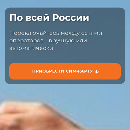
Быстрая доставка
По всей России
Закажите сим-карту с доставкой на
сайте или на маркетплейсах
Переключайтесь между сетями
операторов - вручную или
автоматически
ПРИОБРЕСТИ СИМ-КАРТУ
ЗАКАЗАТЬ НА САЙТЕ