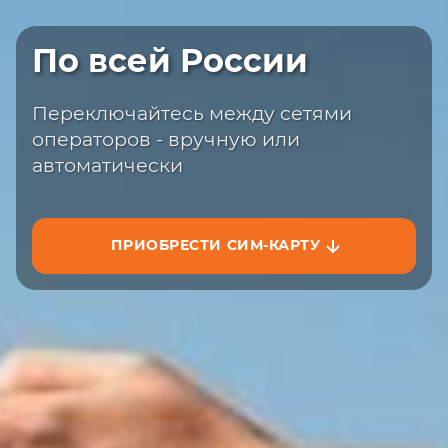
Быстрая доставка
По всей России
Закажите сим-карту с доставкой на
сайте или на маркетплейсах
Переключайтесь между сетями
операторов - вручную или
автоматически
ПРИОБРЕСТИ СИМ-КАРТУ
ЗАКАЗАТЬ НА САЙТЕ