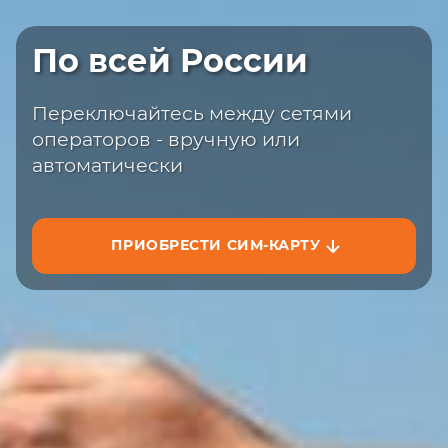
Быстрая доставка
По всей России
Закажите сим-карту с доставкой на
сайте или на маркетплейсах
Переключайтесь между сетями
операторов - вручную или
автоматически
ПРИОБРЕСТИ СИМ-КАРТУ
ЗАКАЗАТЬ НА САЙТЕ