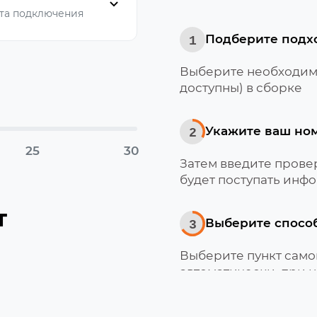
та подключения
Подберите подх
1
Выберите необходимо
доступны) в сборке
Укажите ваш но
2
25
30
Затем введите провер
будет поступать инфо
т
Выберите спосо
3
Выберите пункт само
автоматически, при 
Мотив
Получите и акти
4