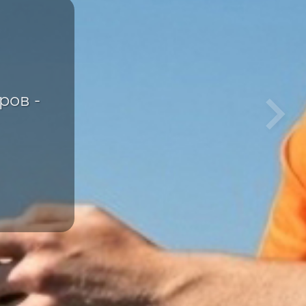
ка
е
ров -