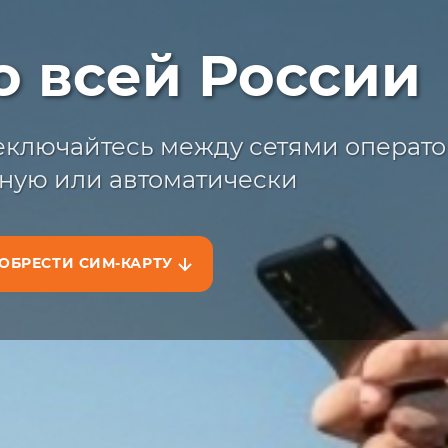
ыстрая достав
о всей России
жите сим-карту с доставкой на сайт
на маркетплейсах
ключайтесь между сетями операто
ную или автоматически
ОБРЕСТИ СИМ-КАРТУ
АЗАТЬ НА САЙТЕ