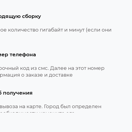
одящую сборку
е количество гигабайт и минут (если они
мер телефона
очный код из смс. Далее на этот номер
рмация о заказе и доставке
б получения
вывоза на карте. Город был определен
необходимости измените его
вируйте сим-карту